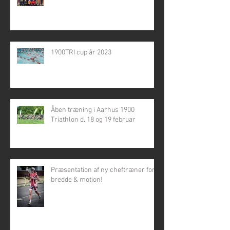
1900TRI cup år 2023
Åben træning i Aarhus 1900
Triathlon d. 18 og 19 februar
Præsentation af ny cheftræner for
bredde & motion!