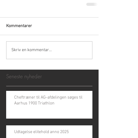
Kommentarer
Skriv en kommentar...
Seneste nyheder
Cheftræner til AG-afdelingen søges til
Aarhus 1900 Triathlon
Udtagelse elitehold anno 2025