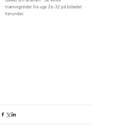
lukket om aftenen.  Se vores 
træningstider fra uge 26-32 på billedet 
herunder. 