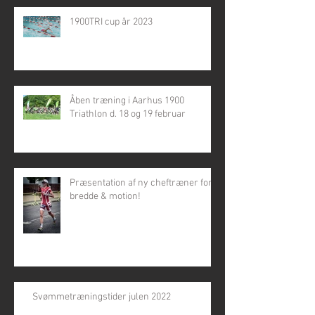
1900TRI cup år 2023
Åben træning i Aarhus 1900
Triathlon d. 18 og 19 februar
Præsentation af ny cheftræner for
bredde & motion!
Svømmetræningstider julen 2022