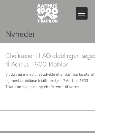
Nyheder
Cheftræner til AG-afdelingen søges
til Aarhus 1900 Triathlon
Vil du være med til at udvikle et af Danmarks største
og mest ambitiøse triatlonmiljøer? Aarhus 1900
Triathlon søger en ny cheftræner til vores
AG-/motionsafdeling fra den 1. september 2026. Vi
søger en person, som brænder for fællesskab,
undervisning og udvikling af mennesker – og som
motiveres af at skabe et stærkt træningsmiljø for både
motionister og ambitiøse AG-atleter. Stillingen er for
dig, som både kan være kulturbærer, organisator og
træner. Hos os handler triatlon